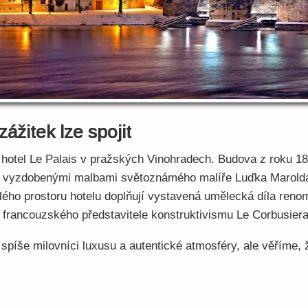
ážitek lze spojit
 hotel Le Palais v pražských Vinohradech. Budova z roku 1
opy vyzdobenými malbami světoznámého malíře Luďka Marolda
elého prostoru hotelu doplňují vystavená umělecká díla ren
ky francouzského představitele konstruktivismu Le Corbusiera
 spíše milovníci luxusu a autentické atmosféry, ale věříme, 