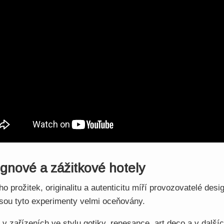
gnové a zážitkové hotely
o prožitek, originalitu a autenticitu míří provozovatelé des
jsou tyto experimenty velmi oceňovány.
v zařízeních ve stylu gotiky, renesance, art deco a v další