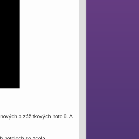
ignových a zážitkových hotelů. A
ch hotelech se zcela