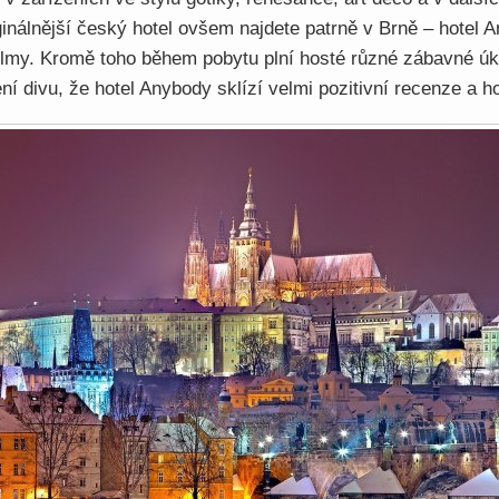
iginálnější český hotel ovšem najdete patrně v Brně – hotel 
ilmy. Kromě toho během pobytu plní hosté různé zábavné úk
ní divu, že hotel Anybody sklízí velmi pozitivní recenze a h