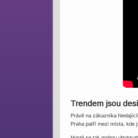
Trendem jsou desi
Právě na zákazníka hledajícíh
Praha patří mezi místa, kde 
Hosté se tak mohou ubytovat 