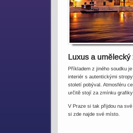
Luxus a umělecký z
Příkladem z jiného soudku je
interiér s autentickými str
století pobýval. Atmosféru c
určitě stojí za zmínku grafi
V Praze si tak přijdou na své
si zde najde své místo.