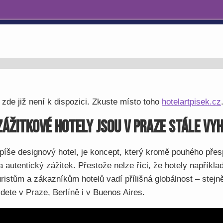
 zde již není k dispozici. Zkuste místo toho
hotelartpisek.cz
zážitkové hotely jsou v Praze stále vy
píše designový hotel, je koncept, který kromě pouhého přes
a autentický zážitek. Přestože nelze říci, že hotely napříkl
uristům a zákazníkům hotelů vadí přílišná globálnost – stej
dete v Praze, Berlíně i v Buenos Aires.